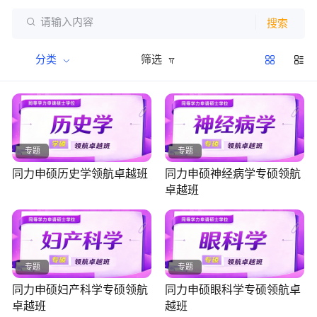

请输入内容
搜索
分类
筛选
专题
专题
同力申硕历史学领航卓越班
同力申硕神经病学专硕领航
卓越班
专题
专题
同力申硕妇产科学专硕领航
同力申硕眼科学专硕领航卓
卓越班
越班